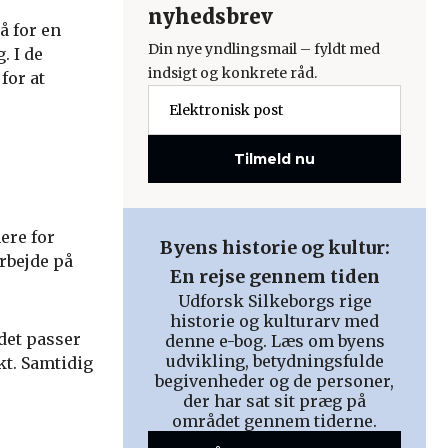
nyhedsbrev
å for en
Din nye yndlingsmail – fyldt med
. I de
indsigt og konkrete råd.
for at
Tilmeld nu
ere for
Byens historie og kultur:
arbejde på
En rejse gennem tiden
Udforsk Silkeborgs rige
historie og kulturarv med
 det passer
denne e-bog. Læs om byens
udvikling, betydningsfulde
kt. Samtidig
begivenheder og de personer,
der har sat sit præg på
området gennem tiderne.