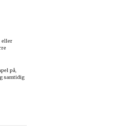
 eller
rre
pel på,
g samtidig