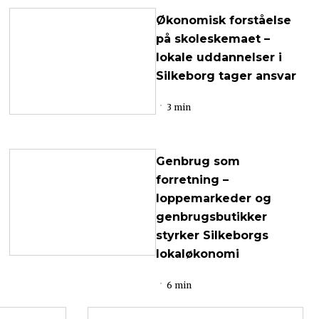
Økonomisk forståelse
på skoleskemaet –
lokale uddannelser i
Silkeborg tager ansvar
3 min
Genbrug som
forretning –
loppemarkeder og
genbrugsbutikker
styrker Silkeborgs
lokaløkonomi
6 min