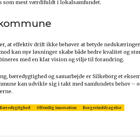
es som mest værdifuldt i lokalsamfundet.
s kommune
er, at effektiv drift ikke behøver at betyde nedskæringer
imod kan nye løsninger skabe både bedre kvalitet og stø
ineres med en klar vision og vilje til forandring.
ing, bæredygtighed og samarbejde er Silkeborg et eksem
une kan udvikle sig i takt med samfundets behov – o
erne.
Bæredygtighed
Offentlig innovation
Borgerinddragelse