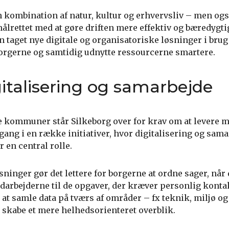
n kombination af natur, kultur og erhvervsliv – men ogs
lrettet med at gøre driften mere effektiv og bæredygtig
taget nye digitale og organisatoriske løsninger i brug 
borgerne og samtidig udnytte ressourcerne smartere.
italisering og samarbejde
kommuner står Silkeborg over for krav om at levere m
 gang i en række initiativer, hvor digitalisering og sam
r en central rolle.
sninger gør det lettere for borgerne at ordne sager, når
edarbejderne til de opgaver, der kræver personlig konta
 samle data på tværs af områder – fx teknik, miljø og
t skabe et mere helhedsorienteret overblik.