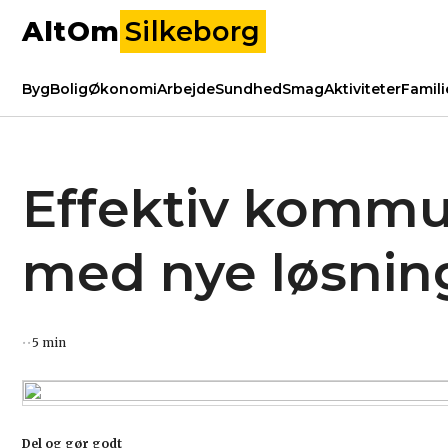
AltOm
Silkeborg
Byg
Bolig
Økonomi
Arbejde
Sundhed
Smag
Aktiviteter
Famili
Effektiv kommun
med nye løsnin
5 min
Del og gør godt