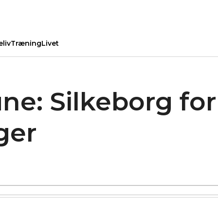
eliv
Træning
Livet
e: Silkeborg for
ger