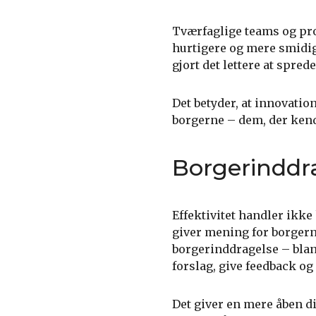
Tværfaglige teams og pro
hurtigere og mere smidi
gjort det lettere at spre
Det betyder, at innovati
borgerne – dem, der kend
Borgerinddr
Effektivitet handler ikk
giver mening for borgern
borgerinddragelse – bla
forslag, give feedback og
Det giver en mere åben d