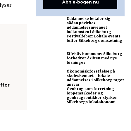
Åbn e-bogen nu
lyser,
Uddannelse betaler sig –
sådan påvirker
uddannelsesniveauet
indkomsten i Silkeborg
Festivalfeber: Lokale events
løfter Silkeborgs omsætning
Effektiv kommune: Silkeborg
forbedrer driften med nye
løsninger
Økonomisk forståelse på
skoleskemaet – lokale
uddannelser i Silkeborg tager
fter
ansvar
Genbrug som forretning –
loppemarkeder og
genbrugsbutikker styrker
Silkeborgs lokaløkonomi