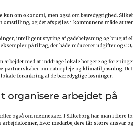
kke kun om økonomi, men også om bæredygtighed. Silkeb
øn omstilling, og det afspejles i kommunens måde at tæn
nger, intelligent styring af gadebelysning og brug af el
sempler på tiltag, der både reducerer udgifter og CO₂
arbejdet med at inddrage lokale borgere og foreninge
abe partnerskaber om naturpleje og klimatilpasning. Det
 lokale forankring af de bæredygtige løsninger.
t organisere arbejdet på
ler også om mennesker. I Silkeborg har man i flere fo
arbejdsformer, hvor medarbejdere får større ansvar o