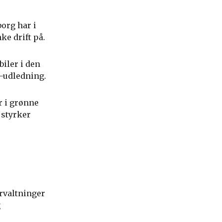
org har i
ke drift på.
biler i den
-udledning.
r i grønne
 styrker
rvaltninger
g