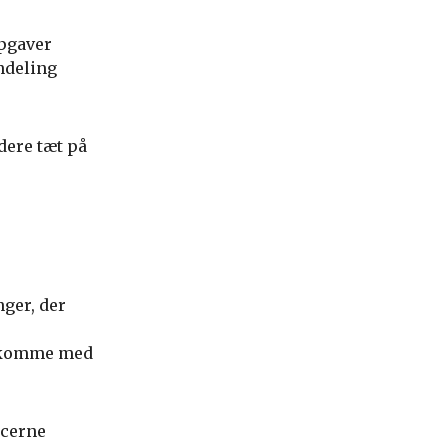
opgaver
ndeling
dere tæt på
ger, der
n komme med
rcerne