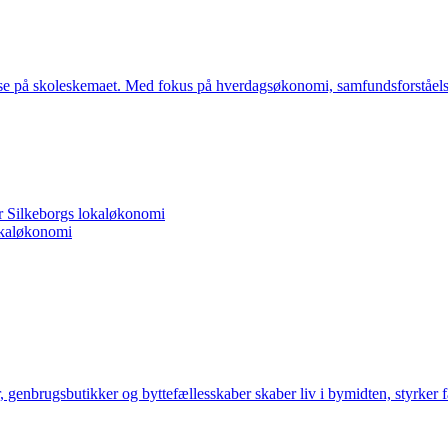
lse på skoleskemaet. Med fokus på hverdagsøkonomi, samfundsforståelse 
r Silkeborgs lokaløkonomi
lokaløkonomi
genbrugsbutikker og byttefællesskaber skaber liv i bymidten, styrker f