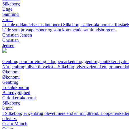
Silkeborg
Unge
Samfund
3 min
Lokale uddannelsesinstitutioner i Silkeborg sætter økonomisk forståe
både som privatpersoner og som kommende samfundsborgere.
Christian Jensen
Christian
Jensen
Genbrug som forretning – loppemarkeder og genbrugsbutikker styrke
Når genbrug bliver til vækst – Silkeborg viser vejen til en grønnere 
Økonomi
Økonomi
Genbrug
Lokaløkonomi
Bæredygtighed
Cirkulær økonomi
Silkeborg
6 min
I Silkeborg er genbrug blevet mere end en miljøtrend. Loppemarkeder, 
erhverv.
Oskar Munch
Oskar