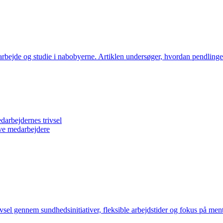
rbejde og studie i nabobyerne. Artiklen undersøger, hvordan pendlingen
arbejdernes trivsel
ive medarbejdere
ivsel gennem sundhedsinitiativer, fleksible arbejdstider og fokus på m