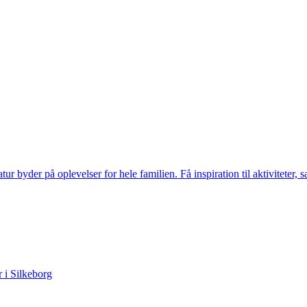
tur byder på oplevelser for hele familien. Få inspiration til aktiviteter,
 i Silkeborg