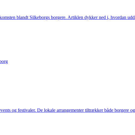
indkomsten blandt Silkeborgs borgere. Artiklen dykker ned i, hvordan ud
eborg
 events og festivaler. De lokale arrangementer tiltrækker både borgere o