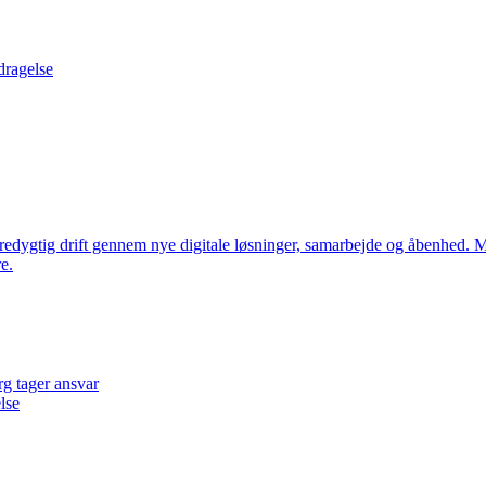
dragelse
edygtig drift gennem nye digitale løsninger, samarbejde og åbenhed. M
e.
rg tager ansvar
lse