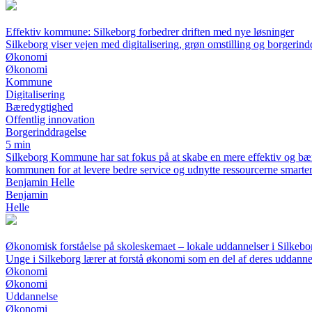
Effektiv kommune: Silkeborg forbedrer driften med nye løsninger
Silkeborg viser vejen med digitalisering, grøn omstilling og borgerind
Økonomi
Økonomi
Kommune
Digitalisering
Bæredygtighed
Offentlig innovation
Borgerinddragelse
5 min
Silkeborg Kommune har sat fokus på at skabe en mere effektiv og bær
kommunen for at levere bedre service og udnytte ressourcerne smarter
Benjamin Helle
Benjamin
Helle
Økonomisk forståelse på skoleskemaet – lokale uddannelser i Silkebo
Unge i Silkeborg lærer at forstå økonomi som en del af deres uddanne
Økonomi
Økonomi
Uddannelse
Økonomi