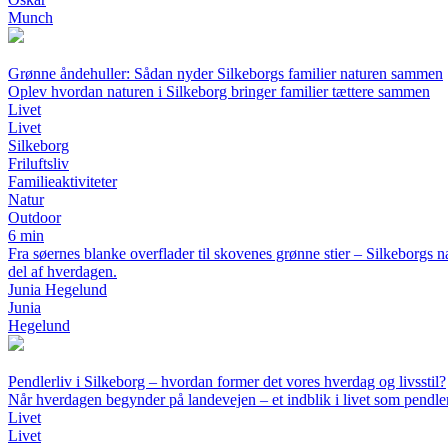
Munch
Grønne åndehuller: Sådan nyder Silkeborgs familier naturen sammen
Oplev hvordan naturen i Silkeborg bringer familier tættere sammen
Livet
Livet
Silkeborg
Friluftsliv
Familieaktiviteter
Natur
Outdoor
6 min
Fra søernes blanke overflader til skovenes grønne stier – Silkeborgs na
del af hverdagen.
Junia Hegelund
Junia
Hegelund
Pendlerliv i Silkeborg – hvordan former det vores hverdag og livsstil?
Når hverdagen begynder på landevejen – et indblik i livet som pendler
Livet
Livet