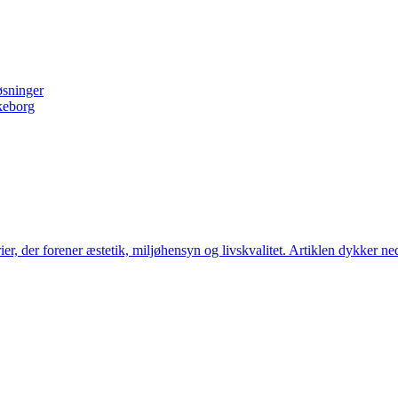
øsninger
lkeborg
er, der forener æstetik, miljøhensyn og livskvalitet. Artiklen dykker n