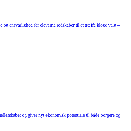
og ansvarlighed får eleverne redskaber til at træffe kloge valg –
ællesskabet og giver nyt økonomisk potentiale til både borgere og