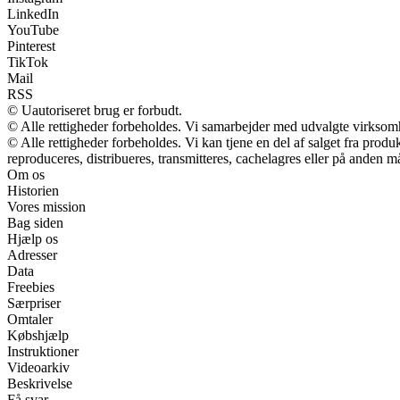
LinkedIn
YouTube
Pinterest
TikTok
Mail
RSS
© Uautoriseret brug er forbudt.
© Alle rettigheder forbeholdes. Vi samarbejder med udvalgte virksomh
© Alle rettigheder forbeholdes. Vi kan tjene en del af salget fra prod
reproduceres, distribueres, transmitteres, cachelagres eller på anden m
Om os
Historien
Vores mission
Bag siden
Hjælp os
Adresser
Data
Freebies
Særpriser
Omtaler
Købshjælp
Instruktioner
Videoarkiv
Beskrivelse
Få svar