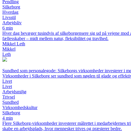
Pendling
Silkeborg
Hverdag
Livsstil
Arbejdsliv
6 min
Hver dag bevæger tusindvis af silkeborgensere sig ud på vejene mod a
fællesskaber – midt mellem natur, fleksibilitet og travlhed.
Mikkel Leth
Mikkel
Leth
Sundhed som personalegode: Silkeborgs virksomheder investerer i med
Virksomheder i Silkeborg ser sundhed som nøglen til glade og effekt
Livet
Livet
Arbejdsmiljø
Trivsel
Sundhed
Virksomhedskultur
Silkeborg
4 min
Flere Silkeborg-virksomheder investerer målrettet i medarbejdernes tr
skabe en arbejdsplads, hvor mennesker trives og præsterer bedre.