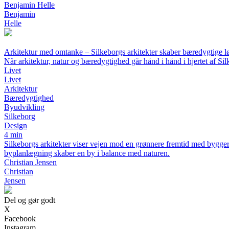
Benjamin Helle
Benjamin
Helle
Arkitektur med omtanke – Silkeborgs arkitekter skaber bæredygtige l
Når arkitektur, natur og bæredygtighed går hånd i hånd i hjertet af Si
Livet
Livet
Arkitektur
Bæredygtighed
Byudvikling
Silkeborg
Design
4 min
Silkeborgs arkitekter viser vejen mod en grønnere fremtid med byggeri
byplanlægning skaber en by i balance med naturen.
Christian Jensen
Christian
Jensen
Del og gør godt
X
Facebook
Instagram