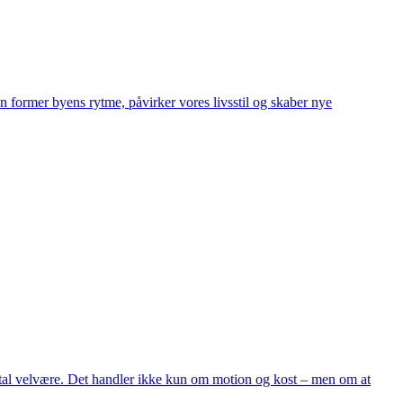
 former byens rytme, påvirker vores livsstil og skaber nye
ental velvære. Det handler ikke kun om motion og kost – men om at