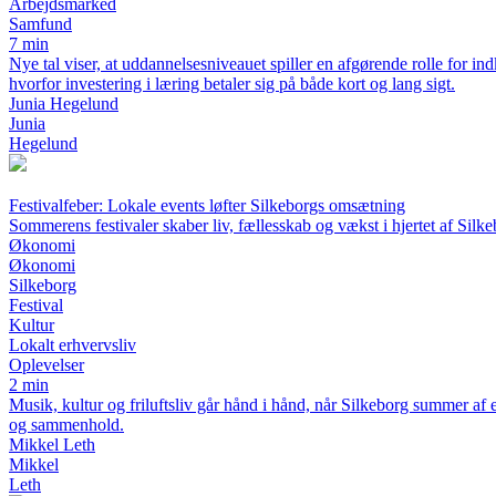
Arbejdsmarked
Samfund
7 min
Nye tal viser, at uddannelsesniveauet spiller en afgørende rolle for 
hvorfor investering i læring betaler sig på både kort og lang sigt.
Junia Hegelund
Junia
Hegelund
Festivalfeber: Lokale events løfter Silkeborgs omsætning
Sommerens festivaler skaber liv, fællesskab og vækst i hjertet af Silk
Økonomi
Økonomi
Silkeborg
Festival
Kultur
Lokalt erhvervsliv
Oplevelser
2 min
Musik, kultur og friluftsliv går hånd i hånd, når Silkeborg summer af
og sammenhold.
Mikkel Leth
Mikkel
Leth