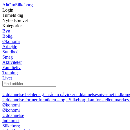
AltOm
Silkeborg
Login
Tilmeld dig
Nyhedsbrevet
Kategorier
Byg
Bolig
Økonomi
Arbejde
Sundhed
Smag
Aktiviteter
Familieliv
Træning
Livet
Uddannelse betaler sig – sådan påvirker uddannelsesniveauet indkoms
Uddannelse former fremtiden – og i Silkeborg kan forskellen mærkes
Økonomi
Økonomi
Uddannelse
Indkomst
Silkeborg