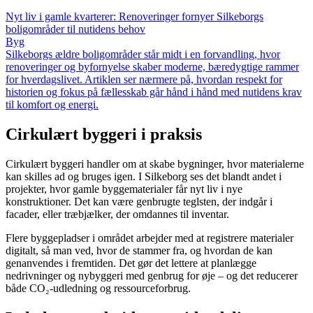
Nyt liv i gamle kvarterer: Renoveringer fornyer Silkeborgs
boligområder til nutidens behov
Byg
Silkeborgs ældre boligområder står midt i en forvandling, hvor
renoveringer og byfornyelse skaber moderne, bæredygtige rammer
for hverdagslivet. Artiklen ser nærmere på, hvordan respekt for
historien og fokus på fællesskab går hånd i hånd med nutidens krav
til komfort og energi.
Cirkulært byggeri i praksis
Cirkulært byggeri handler om at skabe bygninger, hvor materialerne
kan skilles ad og bruges igen. I Silkeborg ses det blandt andet i
projekter, hvor gamle byggematerialer får nyt liv i nye
konstruktioner. Det kan være genbrugte teglsten, der indgår i
facader, eller træbjælker, der omdannes til inventar.
Flere byggepladser i området arbejder med at registrere materialer
digitalt, så man ved, hvor de stammer fra, og hvordan de kan
genanvendes i fremtiden. Det gør det lettere at planlægge
nedrivninger og nybyggeri med genbrug for øje – og det reducerer
både CO₂-udledning og ressourceforbrug.