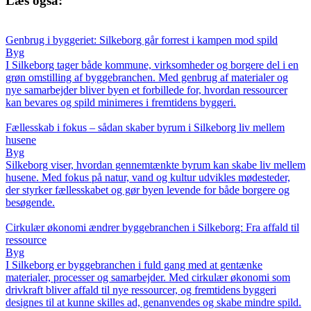
Læs også:
Genbrug i byggeriet: Silkeborg går forrest i kampen mod spild
Byg
I Silkeborg tager både kommune, virksomheder og borgere del i en
grøn omstilling af byggebranchen. Med genbrug af materialer og
nye samarbejder bliver byen et forbillede for, hvordan ressourcer
kan bevares og spild minimeres i fremtidens byggeri.
Fællesskab i fokus – sådan skaber byrum i Silkeborg liv mellem
husene
Byg
Silkeborg viser, hvordan gennemtænkte byrum kan skabe liv mellem
husene. Med fokus på natur, vand og kultur udvikles mødesteder,
der styrker fællesskabet og gør byen levende for både borgere og
besøgende.
Cirkulær økonomi ændrer byggebranchen i Silkeborg: Fra affald til
ressource
Byg
I Silkeborg er byggebranchen i fuld gang med at gentænke
materialer, processer og samarbejder. Med cirkulær økonomi som
drivkraft bliver affald til nye ressourcer, og fremtidens byggeri
designes til at kunne skilles ad, genanvendes og skabe mindre spild.