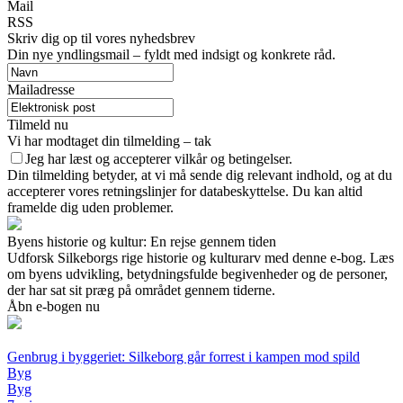
Mail
RSS
Skriv dig op til vores nyhedsbrev
Din nye yndlingsmail – fyldt med indsigt og konkrete råd.
Mailadresse
Tilmeld nu
Vi har modtaget din tilmelding – tak
Jeg har læst og accepterer vilkår og betingelser.
Din tilmelding betyder, at vi må sende dig relevant indhold, og at du
accepterer vores retningslinjer for databeskyttelse. Du kan altid
framelde dig uden problemer.
Byens historie og kultur: En rejse gennem tiden
Udforsk Silkeborgs rige historie og kulturarv med denne e-bog. Læs
om byens udvikling, betydningsfulde begivenheder og de personer,
der har sat sit præg på området gennem tiderne.
Åbn e-bogen nu
Genbrug i byggeriet: Silkeborg går forrest i kampen mod spild
Byg
Byg