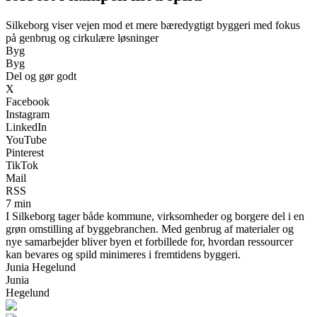
Silkeborg viser vejen mod et mere bæredygtigt byggeri med fokus
på genbrug og cirkulære løsninger
Byg
Byg
Del og gør godt
X
Facebook
Instagram
LinkedIn
YouTube
Pinterest
TikTok
Mail
RSS
7 min
I Silkeborg tager både kommune, virksomheder og borgere del i en
grøn omstilling af byggebranchen. Med genbrug af materialer og
nye samarbejder bliver byen et forbillede for, hvordan ressourcer
kan bevares og spild minimeres i fremtidens byggeri.
Junia Hegelund
Junia
Hegelund