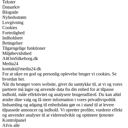
Tekster
Dataarkiv
Blogside
Nyhedsstrøm
Lovgivning
Cookies
Fortrolighed
Indholdsret
Betingelser
Tilgængelige funktioner
Miljøbevidsthed
AltOmSilkeborg.dk
Media24
kontakt@media24.dk
For at sikre en god og personlig oplevelse bruger vi cookies. Se
hvordan her.
Når du besøger vores website, giver du samtykke til, at vi og vores
partnere må lagre og anvende data fra din enhed for at tilpasse
indhold, måle effektivitet og analysere brugeradfærd. Du kan altid
ændre dine valg og få mere information i vores privatlivspolitik
Indsamling og adgang til enhedsdata gør os i stand til at levere
tilpassede annoncer og indhold. Vi opretter profiler, vurderer effekt
og anvender analyser til at videreudvikle og optimere tjenester
Kontrolpanel
Afvis alle