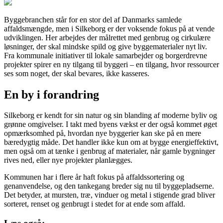
Byggebranchen står for en stor del af Danmarks samlede
affaldsmængde, men i Silkeborg er der voksende fokus på at vende
udviklingen. Her arbejdes der målrettet med genbrug og cirkulære
løsninger, der skal mindske spild og give byggematerialer nyt liv.
Fra kommunale initiativer til lokale samarbejder og borgerdrevne
projekter spirer en ny tilgang til byggeri – en tilgang, hvor ressourcer
ses som noget, der skal bevares, ikke kasseres.
En by i forandring
Silkeborg er kendt for sin natur og sin blanding af moderne byliv og
grønne omgivelser. I takt med byens vækst er der også kommet øget
opmærksomhed på, hvordan nye byggerier kan ske på en mere
bæredygtig måde. Det handler ikke kun om at bygge energieffektivt,
men også om at tænke i genbrug af materialer, når gamle bygninger
rives ned, eller nye projekter planlægges.
Kommunen har i flere år haft fokus på affaldssortering og
genanvendelse, og den tankegang breder sig nu til byggepladserne.
Det betyder, at mursten, træ, vinduer og metal i stigende grad bliver
sorteret, renset og genbrugt i stedet for at ende som affald.