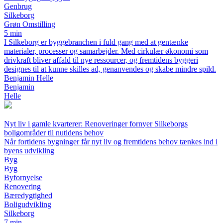
Genbrug
Silkeborg
Grøn Omstilling
5 min
I Silkeborg er byggebranchen i fuld gang med at gentænke
materialer, processer og samarbejder. Med cirkulær økonomi som
drivkraft bliver affald til nye ressourcer, og fremtidens byggeri
designes til at kunne skilles ad, genanvendes og skabe mindre spild.
Benjamin Helle
Benjamin
Helle
Nyt liv i gamle kvarterer: Renoveringer fornyer Silkeborgs
boligområder til nutidens behov
Når fortidens bygninger får nyt liv og fremtidens behov tænkes ind i
byens udvikling
Byg
Byg
Byfornyelse
Renovering
Bæredygtighed
Boligudvikling
Silkeborg
7 min