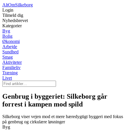
AltOm
Silkeborg
Login
Tilmeld dig
Nyhedsbrevet
Kategorier
Byg
Bolig
Økonomi
Arbejde
Sundhed
Smag
Aktiviteter
Familieliv
Træning
Livet
Genbrug i byggeriet: Silkeborg går
forrest i kampen mod spild
Silkeborg viser vejen mod et mere bæredygtigt byggeri med fokus
på genbrug og cirkulære løsninger
Byg