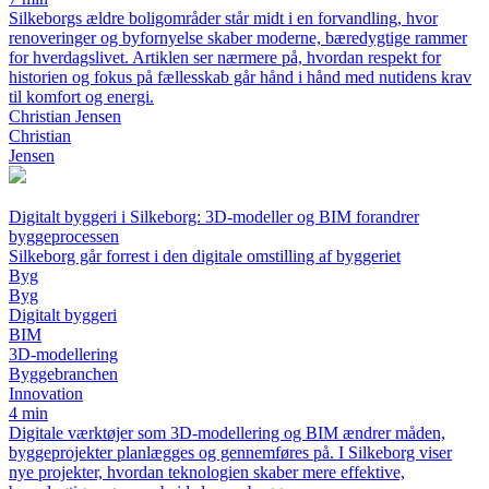
Silkeborgs ældre boligområder står midt i en forvandling, hvor
renoveringer og byfornyelse skaber moderne, bæredygtige rammer
for hverdagslivet. Artiklen ser nærmere på, hvordan respekt for
historien og fokus på fællesskab går hånd i hånd med nutidens krav
til komfort og energi.
Christian Jensen
Christian
Jensen
Digitalt byggeri i Silkeborg: 3D-modeller og BIM forandrer
byggeprocessen
Silkeborg går forrest i den digitale omstilling af byggeriet
Byg
Byg
Digitalt byggeri
BIM
3D-modellering
Byggebranchen
Innovation
4 min
Digitale værktøjer som 3D-modellering og BIM ændrer måden,
byggeprojekter planlægges og gennemføres på. I Silkeborg viser
nye projekter, hvordan teknologien skaber mere effektive,