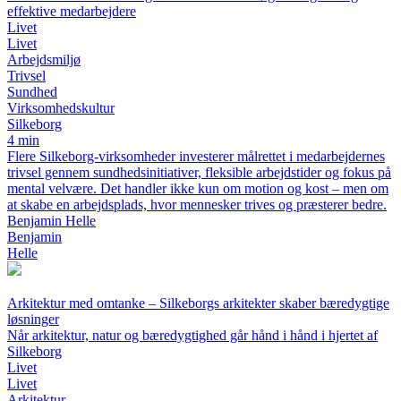
effektive medarbejdere
Livet
Livet
Arbejdsmiljø
Trivsel
Sundhed
Virksomhedskultur
Silkeborg
4 min
Flere Silkeborg-virksomheder investerer målrettet i medarbejdernes
trivsel gennem sundhedsinitiativer, fleksible arbejdstider og fokus på
mental velvære. Det handler ikke kun om motion og kost – men om
at skabe en arbejdsplads, hvor mennesker trives og præsterer bedre.
Benjamin Helle
Benjamin
Helle
Arkitektur med omtanke – Silkeborgs arkitekter skaber bæredygtige
løsninger
Når arkitektur, natur og bæredygtighed går hånd i hånd i hjertet af
Silkeborg
Livet
Livet
Arkitektur