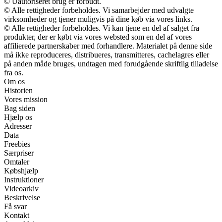
© Uautoriseret brug er forbudt.
© Alle rettigheder forbeholdes. Vi samarbejder med udvalgte
virksomheder og tjener muligvis på dine køb via vores links.
© Alle rettigheder forbeholdes. Vi kan tjene en del af salget fra
produkter, der er købt via vores websted som en del af vores
affilierede partnerskaber med forhandlere. Materialet på denne side
må ikke reproduceres, distribueres, transmitteres, cachelagres eller
på anden måde bruges, undtagen med forudgående skriftlig tilladelse
fra os.
Om os
Historien
Vores mission
Bag siden
Hjælp os
Adresser
Data
Freebies
Særpriser
Omtaler
Købshjælp
Instruktioner
Videoarkiv
Beskrivelse
Få svar
Kontakt