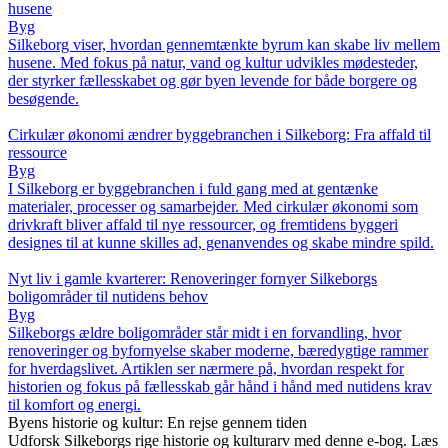
husene
Byg
Silkeborg viser, hvordan gennemtænkte byrum kan skabe liv mellem
husene. Med fokus på natur, vand og kultur udvikles mødesteder,
der styrker fællesskabet og gør byen levende for både borgere og
besøgende.
Cirkulær økonomi ændrer byggebranchen i Silkeborg: Fra affald til
ressource
Byg
I Silkeborg er byggebranchen i fuld gang med at gentænke
materialer, processer og samarbejder. Med cirkulær økonomi som
drivkraft bliver affald til nye ressourcer, og fremtidens byggeri
designes til at kunne skilles ad, genanvendes og skabe mindre spild.
Nyt liv i gamle kvarterer: Renoveringer fornyer Silkeborgs
boligområder til nutidens behov
Byg
Silkeborgs ældre boligområder står midt i en forvandling, hvor
renoveringer og byfornyelse skaber moderne, bæredygtige rammer
for hverdagslivet. Artiklen ser nærmere på, hvordan respekt for
historien og fokus på fællesskab går hånd i hånd med nutidens krav
til komfort og energi.
Byens historie og kultur: En rejse gennem tiden
Udforsk Silkeborgs rige historie og kulturarv med denne e-bog. Læs