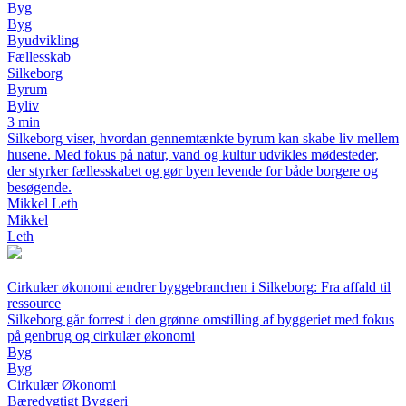
Byg
Byg
Byudvikling
Fællesskab
Silkeborg
Byrum
Byliv
3 min
Silkeborg viser, hvordan gennemtænkte byrum kan skabe liv mellem
husene. Med fokus på natur, vand og kultur udvikles mødesteder,
der styrker fællesskabet og gør byen levende for både borgere og
besøgende.
Mikkel Leth
Mikkel
Leth
Cirkulær økonomi ændrer byggebranchen i Silkeborg: Fra affald til
ressource
Silkeborg går forrest i den grønne omstilling af byggeriet med fokus
på genbrug og cirkulær økonomi
Byg
Byg
Cirkulær Økonomi
Bæredygtigt Byggeri