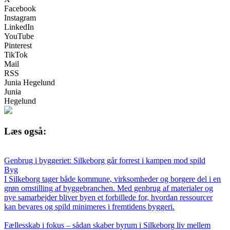
Facebook
Instagram
LinkedIn
YouTube
Pinterest
TikTok
Mail
RSS
Junia Hegelund
Junia
Hegelund
Læs også:
Genbrug i byggeriet: Silkeborg går forrest i kampen mod spild
Byg
I Silkeborg tager både kommune, virksomheder og borgere del i en
grøn omstilling af byggebranchen. Med genbrug af materialer og
nye samarbejder bliver byen et forbillede for, hvordan ressourcer
kan bevares og spild minimeres i fremtidens byggeri.
Fællesskab i fokus – sådan skaber byrum i Silkeborg liv mellem