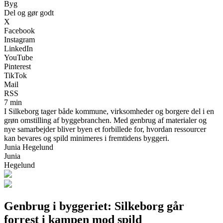
Byg
Del og gør godt
X
Facebook
Instagram
LinkedIn
YouTube
Pinterest
TikTok
Mail
RSS
7 min
I Silkeborg tager både kommune, virksomheder og borgere del i en
grøn omstilling af byggebranchen. Med genbrug af materialer og
nye samarbejder bliver byen et forbillede for, hvordan ressourcer
kan bevares og spild minimeres i fremtidens byggeri.
Junia Hegelund
Junia
Hegelund
Genbrug i byggeriet: Silkeborg går
forrest i kampen mod spild