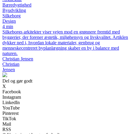
Bæredygtighed
Byudvikling
Silkeborg
Design
4 min
Silkeborgs arkitekter viser vejen mod en grønnere fremtid med
byggerier, der forener æstetik, miljøhensyn og livskvalitet. Artiklen
dykker ned i, hvordan lokale materialer, genbrug og
menneskecentreret byplanlægning skaber en by i balance med
naturen.
Christian Jensen
Christian
Jensen
Del og gør godt
X
Facebook
Instagram
LinkedIn
YouTube
Pinterest
TikTok
Mail
RSS