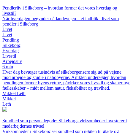
Pendlerliv i Silkeborg – hvordan former det vores hverdag og
livsstil?
Når hverdagen begynder på landevejen – et indblik i livet som
pendler i Silkeborg
Livet
Livet
Pendling
Silkeborg
Hverdag
Livsstil
Arbejdsliv
6 min
Hver dag bevæger tusindvis af silkeborgensere sig ud på vejene
mod arbejde og studie i nabobyerne. Artiklen undersøger, hvordan
pendlingen former byens rytme, påvirker vores livsstil og skaber nye
fællesskaber – midt mellem natur, fleksibilitet og travlhed.
Mikkel Leth
Mikkel
Leth
Sundhed som personalegode: Silkeborgs virksomheder investerer i
medarbejdernes trivsel
Virksomheder i Silkeborg ser sundhed som nøglen til glade og