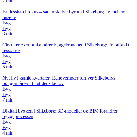
7 min
Fællesskab i fokus – sådan skaber byrum i Silkeborg liv mellem
husene
Byg
Byg
3 min
Cirkulær økonomi ændrer byggebranchen i Silkeborg: Fra affald til
ressource
Byg
Byg
5 min
Nyt liv i gamle kvarterer: Renoveringer fornyer Silkeborgs
boligområder til nutidens behov
Byg
Byg
7 min
Digitalt byggeri i Silkeborg: 3D-modeller og BIM forandrer
byggeprocessen
Byg
Byg
4 min