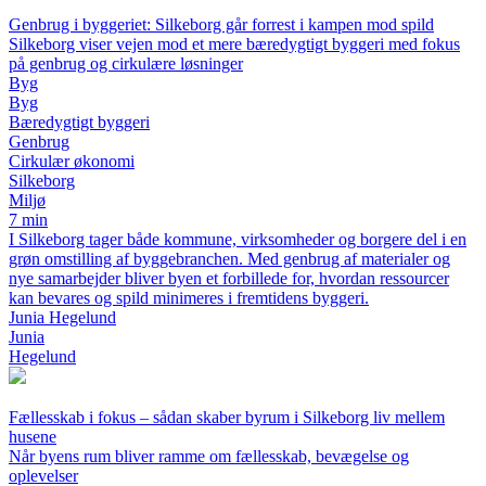
Genbrug i byggeriet: Silkeborg går forrest i kampen mod spild
Silkeborg viser vejen mod et mere bæredygtigt byggeri med fokus
på genbrug og cirkulære løsninger
Byg
Byg
Bæredygtigt byggeri
Genbrug
Cirkulær økonomi
Silkeborg
Miljø
7 min
I Silkeborg tager både kommune, virksomheder og borgere del i en
grøn omstilling af byggebranchen. Med genbrug af materialer og
nye samarbejder bliver byen et forbillede for, hvordan ressourcer
kan bevares og spild minimeres i fremtidens byggeri.
Junia Hegelund
Junia
Hegelund
Fællesskab i fokus – sådan skaber byrum i Silkeborg liv mellem
husene
Når byens rum bliver ramme om fællesskab, bevægelse og
oplevelser