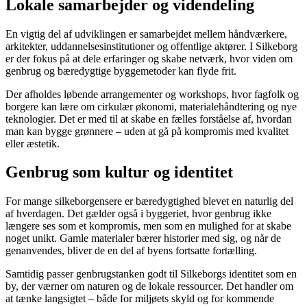
Lokale samarbejder og videndeling
En vigtig del af udviklingen er samarbejdet mellem håndværkere,
arkitekter, uddannelsesinstitutioner og offentlige aktører. I Silkeborg
er der fokus på at dele erfaringer og skabe netværk, hvor viden om
genbrug og bæredygtige byggemetoder kan flyde frit.
Der afholdes løbende arrangementer og workshops, hvor fagfolk og
borgere kan lære om cirkulær økonomi, materialehåndtering og nye
teknologier. Det er med til at skabe en fælles forståelse af, hvordan
man kan bygge grønnere – uden at gå på kompromis med kvalitet
eller æstetik.
Genbrug som kultur og identitet
For mange silkeborgensere er bæredygtighed blevet en naturlig del
af hverdagen. Det gælder også i byggeriet, hvor genbrug ikke
længere ses som et kompromis, men som en mulighed for at skabe
noget unikt. Gamle materialer bærer historier med sig, og når de
genanvendes, bliver de en del af byens fortsatte fortælling.
Samtidig passer genbrugstanken godt til Silkeborgs identitet som en
by, der værner om naturen og de lokale ressourcer. Det handler om
at tænke langsigtet – både for miljøets skyld og for kommende