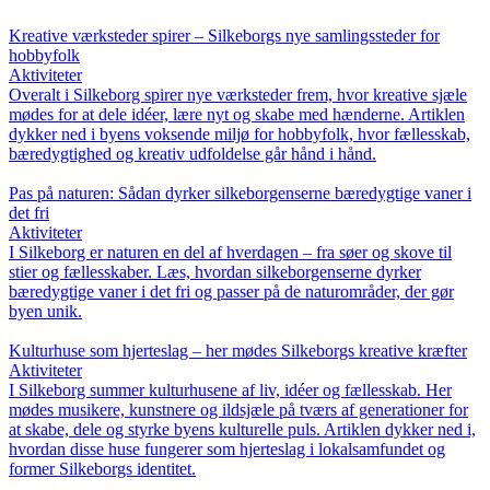
Kreative værksteder spirer – Silkeborgs nye samlingssteder for
hobbyfolk
Aktiviteter
Overalt i Silkeborg spirer nye værksteder frem, hvor kreative sjæle
mødes for at dele idéer, lære nyt og skabe med hænderne. Artiklen
dykker ned i byens voksende miljø for hobbyfolk, hvor fællesskab,
bæredygtighed og kreativ udfoldelse går hånd i hånd.
Pas på naturen: Sådan dyrker silkeborgenserne bæredygtige vaner i
det fri
Aktiviteter
I Silkeborg er naturen en del af hverdagen – fra søer og skove til
stier og fællesskaber. Læs, hvordan silkeborgenserne dyrker
bæredygtige vaner i det fri og passer på de naturområder, der gør
byen unik.
Kulturhuse som hjerteslag – her mødes Silkeborgs kreative kræfter
Aktiviteter
I Silkeborg summer kulturhusene af liv, idéer og fællesskab. Her
mødes musikere, kunstnere og ildsjæle på tværs af generationer for
at skabe, dele og styrke byens kulturelle puls. Artiklen dykker ned i,
hvordan disse huse fungerer som hjerteslag i lokalsamfundet og
former Silkeborgs identitet.