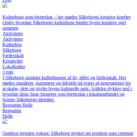
Kulturhuse som hjerteslag – her mødes Silkeborgs kreative kræfter
Oplev hvordan Silkeborgs kulturhuse binder byens kreative sjæl
sammen
Aktiviteter
Aktiviteter
Kulturhus
Silkeborg
Fællesskab
Kreativitet
Lokalkultur
3 min
I Silkeborg summer kulturhusene af liv, idéer og fællesskab. Her
mødes musikere, kunstnere og ildsjæle på tværs af generationer for
at skabe, dele og styrke byens kulturelle puls. Artiklen dykker ned i,
hvordan disse huse fungerer som hjerteslag i lokalsamfundet og
former Silkeborgs identitet.
Benjamin Helle
Benjamin
Helle
Outdoor-trenden vokser: Silkeborg styrker sin position som centrum