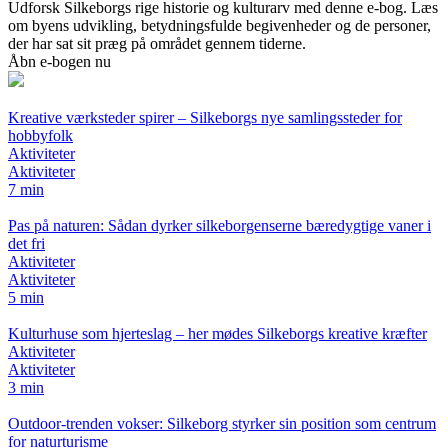
Udforsk Silkeborgs rige historie og kulturarv med denne e-bog. Læs
om byens udvikling, betydningsfulde begivenheder og de personer,
der har sat sit præg på området gennem tiderne.
Åbn e-bogen nu
Kreative værksteder spirer – Silkeborgs nye samlingssteder for
hobbyfolk
Aktiviteter
Aktiviteter
7 min
Pas på naturen: Sådan dyrker silkeborgenserne bæredygtige vaner i
det fri
Aktiviteter
Aktiviteter
5 min
Kulturhuse som hjerteslag – her mødes Silkeborgs kreative kræfter
Aktiviteter
Aktiviteter
3 min
Outdoor-trenden vokser: Silkeborg styrker sin position som centrum
for naturturisme