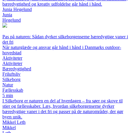
bæredygtighed og kreativ udfoldelse går hånd i hånd.
Junia Hegelund
Junia
Hegelund
Pas på naturen: Sådan dyrker silkeborgenserne bæredygtige vaner i
det fri
Når naturglæde og ansvar går hånd i hånd i Danmarks outdoor-
hovedstad
Aktiviteter
Aktiviteter
Bæredygtighed
Friluftsliv
Silkeborg
Natur
Fællesskab
5 min
I Silkeborg er naturen en del af hverdagen – fra søer og skove til
stier og fællesskaber. Læs, hvordan silkeborgenserne dyrker
bæredygtige vaner i det fri og passer på de naturområder, der gør
byen unik.
Mikkel Leth
Mikkel
Leth