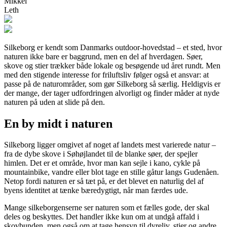
Mikkel
Leth
Silkeborg er kendt som Danmarks outdoor-hovedstad – et sted, hvor
naturen ikke bare er baggrund, men en del af hverdagen. Søer,
skove og stier trækker både lokale og besøgende ud året rundt. Men
med den stigende interesse for friluftsliv følger også et ansvar: at
passe på de naturområder, som gør Silkeborg så særlig. Heldigvis er
der mange, der tager udfordringen alvorligt og finder måder at nyde
naturen på uden at slide på den.
En by midt i naturen
Silkeborg ligger omgivet af noget af landets mest varierede natur –
fra de dybe skove i Søhøjlandet til de blanke søer, der spejler
himlen. Det er et område, hvor man kan sejle i kano, cykle på
mountainbike, vandre eller blot tage en stille gåtur langs Gudenåen.
Netop fordi naturen er så tæt på, er det blevet en naturlig del af
byens identitet at tænke bæredygtigt, når man færdes ude.
Mange silkeborgenserne ser naturen som et fælles gode, der skal
deles og beskyttes. Det handler ikke kun om at undgå affald i
skovbunden, men også om at tage hensyn til dyreliv, stier og andre