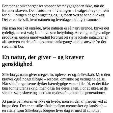
For mange silkeborgenser stopper bæredygtigheden ikke, når de
forlader skoven. Den fortsætter i hverdagen – i valget af cykel frem
for bil, i brugen af genbrugsting og i glæden ved at handle lokalt.
Det er en livsstil, hvor naturen og hverdagen hænger sammen.
Når man bor i et område, hvor naturen er så nærværende, bliver det
tydeligt, at små valg kan have stor betydning. At vælge miljøvenlige
produkter, undgå unødvendigt forbrug og støtte lokale initiativer er
alt sammen en del af den samme tankegang: at tage ansvar for det
sted, man bor.
En natur, der giver – og kræver
gensidighed
Silkeborgs natur giver meget: ro, oplevelser og fællesskab. Men den
kræver også noget tilbage – respekt, omtanke og vedligeholdelse.
Når silkeborgenserne dyrker bæredygtige vaner i det fri, er det ikke
kun for naturens skyld, men også for deres egen. For at sikre, at de
samme søer, skove og stier kan nydes af kommende generationer.
At passe på naturen er ikke en byrde, men en del af glæden ved at
bruge den. Det er en stille aftale mellem mennesker og landskab –
en aftale, som Silkeborgs borgere hver dag er med til at holde.