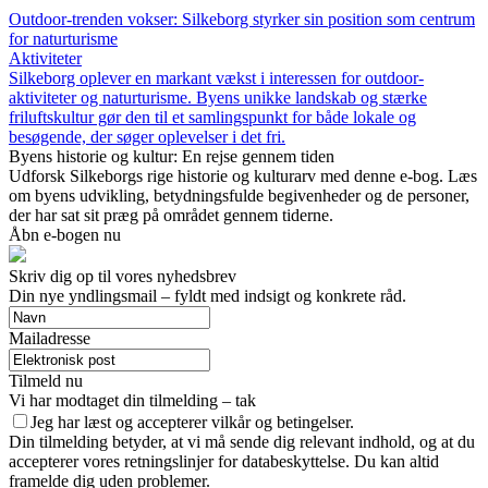
Outdoor-trenden vokser: Silkeborg styrker sin position som centrum
for naturturisme
Aktiviteter
Silkeborg oplever en markant vækst i interessen for outdoor-
aktiviteter og naturturisme. Byens unikke landskab og stærke
friluftskultur gør den til et samlingspunkt for både lokale og
besøgende, der søger oplevelser i det fri.
Byens historie og kultur: En rejse gennem tiden
Udforsk Silkeborgs rige historie og kulturarv med denne e-bog. Læs
om byens udvikling, betydningsfulde begivenheder og de personer,
der har sat sit præg på området gennem tiderne.
Åbn e-bogen nu
Skriv dig op til vores nyhedsbrev
Din nye yndlingsmail – fyldt med indsigt og konkrete råd.
Mailadresse
Tilmeld nu
Vi har modtaget din tilmelding – tak
Jeg har læst og accepterer vilkår og betingelser.
Din tilmelding betyder, at vi må sende dig relevant indhold, og at du
accepterer vores retningslinjer for databeskyttelse. Du kan altid
framelde dig uden problemer.