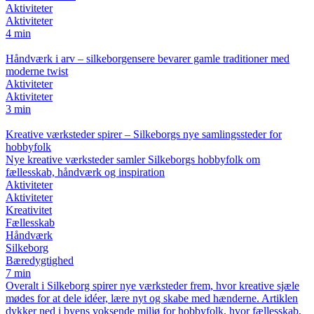
Aktiviteter
Aktiviteter
4 min
Håndværk i arv – silkeborgensere bevarer gamle traditioner med
moderne twist
Aktiviteter
Aktiviteter
3 min
Kreative værksteder spirer – Silkeborgs nye samlingssteder for
hobbyfolk
Nye kreative værksteder samler Silkeborgs hobbyfolk om
fællesskab, håndværk og inspiration
Aktiviteter
Aktiviteter
Kreativitet
Fællesskab
Håndværk
Silkeborg
Bæredygtighed
7 min
Overalt i Silkeborg spirer nye værksteder frem, hvor kreative sjæle
mødes for at dele idéer, lære nyt og skabe med hænderne. Artiklen
dykker ned i byens voksende miljø for hobbyfolk, hvor fællesskab,