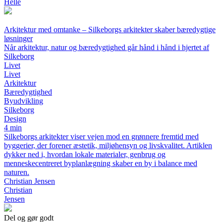
Helle
Arkitektur med omtanke – Silkeborgs arkitekter skaber bæredygtige
løsninger
Når arkitektur, natur og bæredygtighed går hånd i hånd i hjertet af
Silkeborg
Livet
Livet
Arkitektur
Bæredygtighed
Byudvikling
Silkeborg
Design
4 min
Silkeborgs arkitekter viser vejen mod en grønnere fremtid med
byggerier, der forener æstetik, miljøhensyn og livskvalitet. Artiklen
dykker ned i, hvordan lokale materialer, genbrug og
menneskecentreret byplanlægning skaber en by i balance med
naturen.
Christian Jensen
Christian
Jensen
Del og gør godt