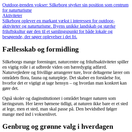
Outdoor-trenden vokser: Silkeborg styrker sin position som centrum
for naturturisme
Aktiviteter
Silkeborg oplever en markant vækst i interessen for outdoor-
aktiviteter og naturturisme. Byens unikke landskab og stærke
friluftskultur gør den til et samlingspunkt for både lokale og
besøgende, der søger oplevelser i det fri.
Fællesskab og formidling
Silkeborgs mange foreninger, naturcentre og friluftsaktiviteter spiller
en vigtig rolle i at udbrede viden om bæredygtig adfærd.
Naturvejledere og frivillige arrangerer ture, hvor deltagerne lærer om
områdets flora, fauna og naturpleje. Det skaber en forståelse for,
hvorfor det er vigtigt at tage hensyn – og hvordan man konkret kan
gøre det.
Også skoler og daginstitutioner i området bruger naturen som
læringsrum. Her lærer børnene tidligt, at naturen ikke bare er et sted
at lege, men et sted, man skal passe på. Den bevidsthed følger
mange med ind i voksenlivet.
Genbrug og grønne valg i hverdagen