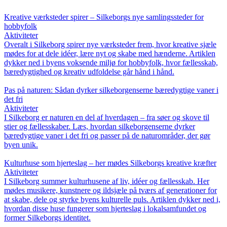
Kreative værksteder spirer – Silkeborgs nye samlingssteder for
hobbyfolk
Aktiviteter
Overalt i Silkeborg spirer nye værksteder frem, hvor kreative sjæle
mødes for at dele idéer, lære nyt og skabe med hænderne. Artiklen
dykker ned i byens voksende miljø for hobbyfolk, hvor fællesskab,
bæredygtighed og kreativ udfoldelse går hånd i hånd.
Pas på naturen: Sådan dyrker silkeborgenserne bæredygtige vaner i
det fri
Aktiviteter
I Silkeborg er naturen en del af hverdagen – fra søer og skove til
stier og fællesskaber. Læs, hvordan silkeborgenserne dyrker
bæredygtige vaner i det fri og passer på de naturområder, der gør
byen unik.
Kulturhuse som hjerteslag – her mødes Silkeborgs kreative kræfter
Aktiviteter
I Silkeborg summer kulturhusene af liv, idéer og fællesskab. Her
mødes musikere, kunstnere og ildsjæle på tværs af generationer for
at skabe, dele og styrke byens kulturelle puls. Artiklen dykker ned i,
hvordan disse huse fungerer som hjerteslag i lokalsamfundet og
former Silkeborgs identitet.