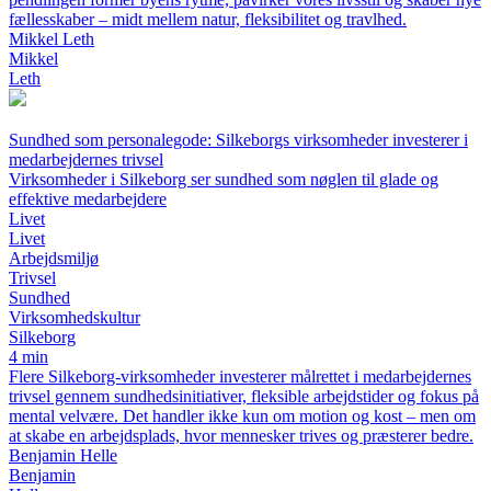
fællesskaber – midt mellem natur, fleksibilitet og travlhed.
Mikkel Leth
Mikkel
Leth
Sundhed som personalegode: Silkeborgs virksomheder investerer i
medarbejdernes trivsel
Virksomheder i Silkeborg ser sundhed som nøglen til glade og
effektive medarbejdere
Livet
Livet
Arbejdsmiljø
Trivsel
Sundhed
Virksomhedskultur
Silkeborg
4 min
Flere Silkeborg-virksomheder investerer målrettet i medarbejdernes
trivsel gennem sundhedsinitiativer, fleksible arbejdstider og fokus på
mental velvære. Det handler ikke kun om motion og kost – men om
at skabe en arbejdsplads, hvor mennesker trives og præsterer bedre.
Benjamin Helle
Benjamin