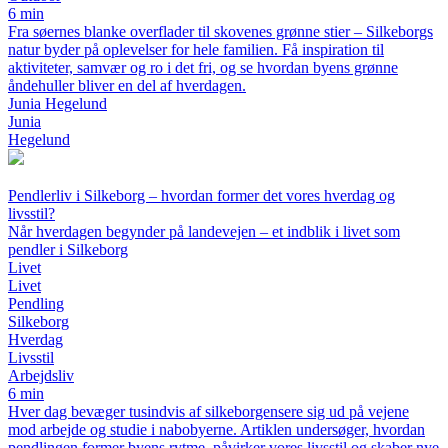
6 min
Fra søernes blanke overflader til skovenes grønne stier – Silkeborgs
natur byder på oplevelser for hele familien. Få inspiration til
aktiviteter, samvær og ro i det fri, og se hvordan byens grønne
åndehuller bliver en del af hverdagen.
Junia Hegelund
Junia
Hegelund
Pendlerliv i Silkeborg – hvordan former det vores hverdag og
livsstil?
Når hverdagen begynder på landevejen – et indblik i livet som
pendler i Silkeborg
Livet
Livet
Pendling
Silkeborg
Hverdag
Livsstil
Arbejdsliv
6 min
Hver dag bevæger tusindvis af silkeborgensere sig ud på vejene
mod arbejde og studie i nabobyerne. Artiklen undersøger, hvordan
pendlingen former byens rytme, påvirker vores livsstil og skaber nye