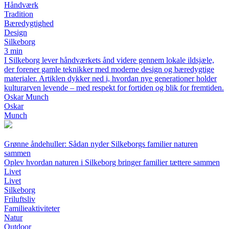
Håndværk
Tradition
Bæredygtighed
Design
Silkeborg
3 min
I Silkeborg lever håndværkets ånd videre gennem lokale ildsjæle,
der forener gamle teknikker med moderne design og bæredygtige
materialer. Artiklen dykker ned i, hvordan nye generationer holder
kulturarven levende – med respekt for fortiden og blik for fremtiden.
Oskar Munch
Oskar
Munch
Grønne åndehuller: Sådan nyder Silkeborgs familier naturen
sammen
Oplev hvordan naturen i Silkeborg bringer familier tættere sammen
Livet
Livet
Silkeborg
Friluftsliv
Familieaktiviteter
Natur
Outdoor