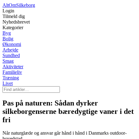
AltOm
Silkeborg
Login
Tilmeld dig
Nyhedsbrevet
Kategorier
Byg
Bolig
Økonomi
Arbejde
Sundhed
Smag
Aktiviteter
Familieliv
Træning
Livet
Pas på naturen: Sådan dyrker
silkeborgenserne bæredygtige vaner i det
fri
Når naturglæde og ansvar går hånd i hånd i Danmarks outdoor-
hovedstad