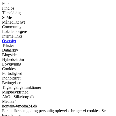
Folk
Find os
Tilmeld dig
SoMe
Månedligt nyt
Community
Lokale borgere
Interne links
Oversigt
Tekster
Dataarkiv
Blogside
Nyhedsstrøm
Lovgivning
Cookies
Fortrolighed
Indholdsret
Betingelser
Tilgængelige funktioner
Miljøbevidsthed
AltOmSilkeborg.dk
Media24
kontakt@media24.dk
For at sikre en god og personlig oplevelse bruger vi cookies. Se
hvordan her.