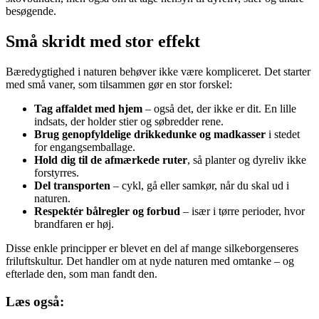
besøgende.
Små skridt med stor effekt
Bæredygtighed i naturen behøver ikke være kompliceret. Det starter
med små vaner, som tilsammen gør en stor forskel:
Tag affaldet med hjem
– også det, der ikke er dit. En lille
indsats, der holder stier og søbredder rene.
Brug genopfyldelige drikkedunke og madkasser
i stedet
for engangsemballage.
Hold dig til de afmærkede ruter
, så planter og dyreliv ikke
forstyrres.
Del transporten
– cykl, gå eller samkør, når du skal ud i
naturen.
Respektér bålregler og forbud
– især i tørre perioder, hvor
brandfaren er høj.
Disse enkle principper er blevet en del af mange silkeborgenseres
friluftskultur. Det handler om at nyde naturen med omtanke – og
efterlade den, som man fandt den.
Læs også: