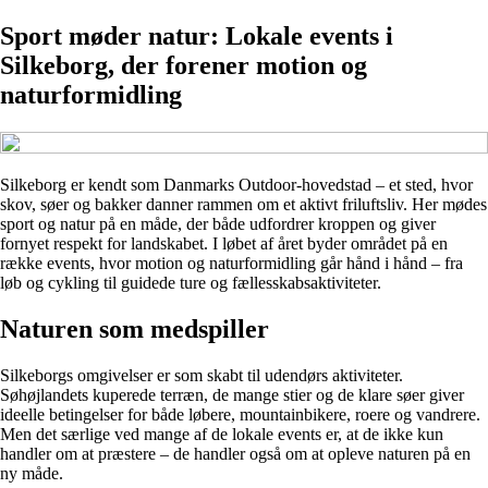
Sport møder natur: Lokale events i
Silkeborg, der forener motion og
naturformidling
Silkeborg er kendt som Danmarks Outdoor-hovedstad – et sted, hvor
skov, søer og bakker danner rammen om et aktivt friluftsliv. Her mødes
sport og natur på en måde, der både udfordrer kroppen og giver
fornyet respekt for landskabet. I løbet af året byder området på en
række events, hvor motion og naturformidling går hånd i hånd – fra
løb og cykling til guidede ture og fællesskabsaktiviteter.
Naturen som medspiller
Silkeborgs omgivelser er som skabt til udendørs aktiviteter.
Søhøjlandets kuperede terræn, de mange stier og de klare søer giver
ideelle betingelser for både løbere, mountainbikere, roere og vandrere.
Men det særlige ved mange af de lokale events er, at de ikke kun
handler om at præstere – de handler også om at opleve naturen på en
ny måde.