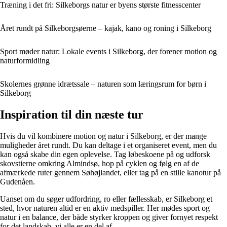
Træning i det fri: Silkeborgs natur er byens største fitnesscenter
Året rundt på Silkeborgsøerne – kajak, kano og roning i Silkeborg
Sport møder natur: Lokale events i Silkeborg, der forener motion og
naturformidling
Skolernes grønne idrætssale – naturen som læringsrum for børn i
Silkeborg
Inspiration til din næste tur
Hvis du vil kombinere motion og natur i Silkeborg, er der mange
muligheder året rundt. Du kan deltage i et organiseret event, men du
kan også skabe din egen oplevelse. Tag løbeskoene på og udforsk
skovstierne omkring Almindsø, hop på cyklen og følg en af de
afmærkede ruter gennem Søhøjlandet, eller tag på en stille kanotur på
Gudenåen.
Uanset om du søger udfordring, ro eller fællesskab, er Silkeborg et
sted, hvor naturen altid er en aktiv medspiller. Her mødes sport og
natur i en balance, der både styrker kroppen og giver fornyet respekt
for det landskab, vi alle er en del af.