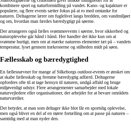
Silkeborgsøerne og Gudenåen giver unikke muligheder for at
kombinere sport og naturformidling på vandet. Kano- og kajakture er
populære, og flere events sætter fokus på at ro med omtanke for
naturen. Deltagerne lærer om fuglelivet langs bredden, om vandmiljøet
og om, hvordan man færdes bæredygtigt på søerne.
Der arrangeres også fælles svømmeevents i søerne, hvor sikkerhed og
naturoplevelse går hånd i hånd. Her handler det ikke kun om at
svømme hurtigt, men om at mærke naturens elementer tæt på – vandets
temperatur, lyset gennem trækronerne og stilheden midt på søen.
Fællesskab og bæredygtighed
En fællesnævner for mange af Silkeborgs outdoor-events er ønsket om
at skabe fællesskab og fremme bæredygtig adfærd. Deltagerne
opfordres ofte til at tage hensyn til naturen, undgå affald og bruge
miljøvenligt udstyr. Flere arrangementer samarbejder med lokale
naturvejledere eller organisationer, der arbejder for at bevare områdets
naturværdier.
Det betyder, at man som deltager ikke blot får en sportslig oplevelse,
men også bliver en del af en større fortælling om at passe på naturen –
samtidig med at man nyder den.