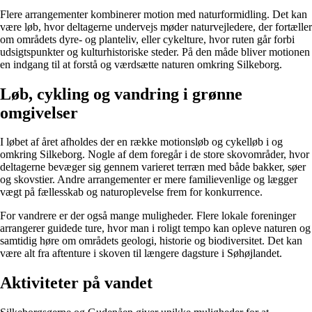
Flere arrangementer kombinerer motion med naturformidling. Det kan
være løb, hvor deltagerne undervejs møder naturvejledere, der fortæller
om områdets dyre- og planteliv, eller cykelture, hvor ruten går forbi
udsigtspunkter og kulturhistoriske steder. På den måde bliver motionen
en indgang til at forstå og værdsætte naturen omkring Silkeborg.
Løb, cykling og vandring i grønne
omgivelser
I løbet af året afholdes der en række motionsløb og cykelløb i og
omkring Silkeborg. Nogle af dem foregår i de store skovområder, hvor
deltagerne bevæger sig gennem varieret terræn med både bakker, søer
og skovstier. Andre arrangementer er mere familievenlige og lægger
vægt på fællesskab og naturoplevelse frem for konkurrence.
For vandrere er der også mange muligheder. Flere lokale foreninger
arrangerer guidede ture, hvor man i roligt tempo kan opleve naturen og
samtidig høre om områdets geologi, historie og biodiversitet. Det kan
være alt fra aftenture i skoven til længere dagsture i Søhøjlandet.
Aktiviteter på vandet