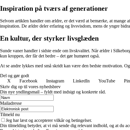
Inspiration på tværs af generationer
Selvom artiklen handler om ældre, er det værd at bemærke, at mange af 
inspiration. De ældre deler erfaring og livsvisdom, mens de yngre bidr
En kultur, der styrker livsglæden
Sunde vaner handler i sidste ende om livskvalitet. Når ældre i Silkebor
kun kroppen, der får det bedre – det gør humøret også.
At se andre lykkes med små skridt kan være den bedste motivation. Og n
Del og gør godt
X
Facebook
Instagram
LinkedIn
YouTube
Pin
Skriv dig op til vores nyhedsbrev
Din nye yndlingsmail – fyldt med indsigt og konkrete råd.
Mailadresse
Tilmeld nu
Jeg har læst og accepterer vilkår og betingelser.
Din tilmelding betyder, at vi må sende dig relevant indhold, og at du ac