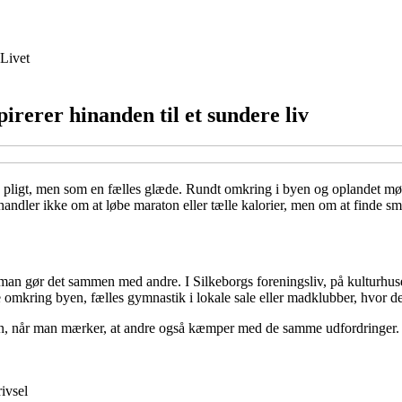
Livet
irerer hinanden til et sundere liv
 en pligt, men som en fælles glæde. Rundt omkring i byen og oplandet 
handler ikke om at løbe maraton eller tælle kalorier, men om at finde s
r man gør det sammen med andre. I Silkeborgs foreningsliv, på kulturhuse 
mkring byen, fælles gymnastik i lokale sale eller madklubber, hvor del
on, når man mærker, at andre også kæmper med de samme udfordringer. Ma
ivsel