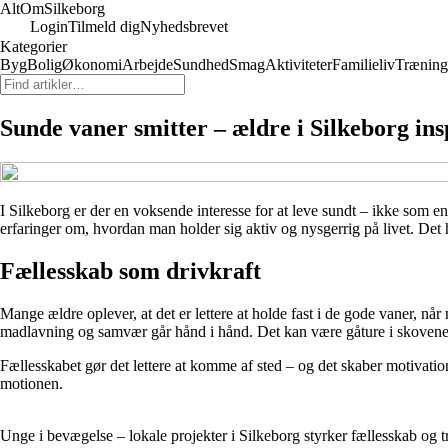
AltOm
Silkeborg
Login
Tilmeld dig
Nyhedsbrevet
Kategorier
Byg
Bolig
Økonomi
Arbejde
Sundhed
Smag
Aktiviteter
Familieliv
Træning
Sunde vaner smitter – ældre i Silkeborg insp
I Silkeborg er der en voksende interesse for at leve sundt – ikke som
erfaringer om, hvordan man holder sig aktiv og nysgerrig på livet. Det 
Fællesskab som drivkraft
Mange ældre oplever, at det er lettere at holde fast i de gode vaner, nå
madlavning og samvær går hånd i hånd. Det kan være gåture i skovene o
Fællesskabet gør det lettere at komme af sted – og det skaber motivati
motionen.
Unge i bevægelse – lokale projekter i Silkeborg styrker fællesskab og tr