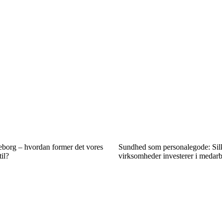
keborg – hvordan former det vores
Sundhed som personalegode: Sil
il?
virksomheder investerer i medarbe