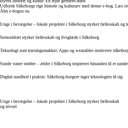
Byens historie og kultur: En rejse gennem tiden
Udforsk Silkeborgs rige historie og kulturarv med denne e-bog. Læs om
Åbn e-bogen nu
Unge i bevægelse – lokale projekter i Silkeborg styrker fællesskab og tr
Senioridræt styrker fællesskab og livsglæde i Silkeborg
Teknologi som træningsmakker: Apps og wearables motiverer silkeborge
Sunde vaner smitter – ældre i Silkeborg inspirerer hinanden til et sunder
Digital sundhed i praksis: Silkeborg-borgere tager teknologien til sig
Unge i bevægelse – lokale projekter i Silkeborg styrker fællesskab
og trivsel