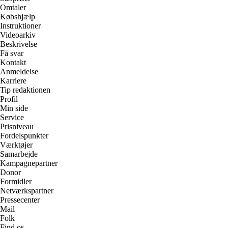
Omtaler
Købshjælp
Instruktioner
Videoarkiv
Beskrivelse
Få svar
Kontakt
Anmeldelse
Karriere
Tip redaktionen
Profil
Min side
Service
Prisniveau
Fordelspunkter
Værktøjer
Samarbejde
Kampagnepartner
Donor
Formidler
Netværkspartner
Pressecenter
Mail
Folk
Find os