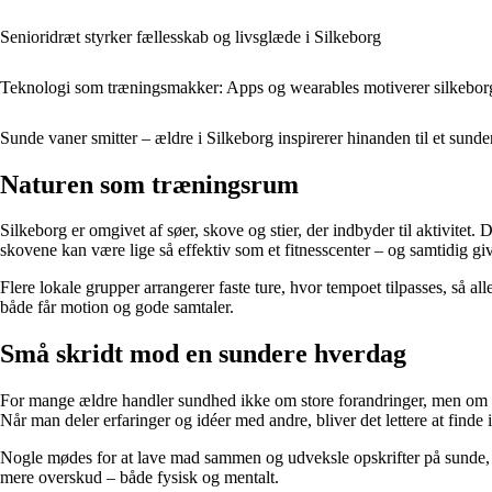
Senioridræt styrker fællesskab og livsglæde i Silkeborg
Teknologi som træningsmakker: Apps og wearables motiverer silkeborge
Sunde vaner smitter – ældre i Silkeborg inspirerer hinanden til et sunder
Naturen som træningsrum
Silkeborg er omgivet af søer, skove og stier, der indbyder til aktivite
skovene kan være lige så effektiv som et fitnesscenter – og samtidig giver
Flere lokale grupper arrangerer faste ture, hvor tempoet tilpasses, så
både får motion og gode samtaler.
Små skridt mod en sundere hverdag
For mange ældre handler sundhed ikke om store forandringer, men om små j
Når man deler erfaringer og idéer med andre, bliver det lettere at finde i
Nogle mødes for at lave mad sammen og udveksle opskrifter på sunde, enk
mere overskud – både fysisk og mentalt.