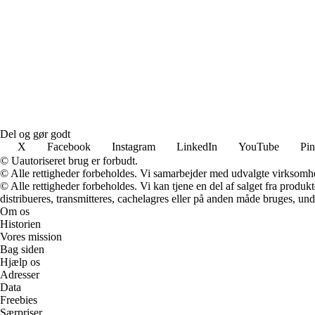
Del og gør godt
X
Facebook
Instagram
LinkedIn
YouTube
Pin
© Uautoriseret brug er forbudt.
© Alle rettigheder forbeholdes. Vi samarbejder med udvalgte virksomhed
© Alle rettigheder forbeholdes. Vi kan tjene en del af salget fra produk
distribueres, transmitteres, cachelagres eller på anden måde bruges, und
Om os
Historien
Vores mission
Bag siden
Hjælp os
Adresser
Data
Freebies
Særpriser