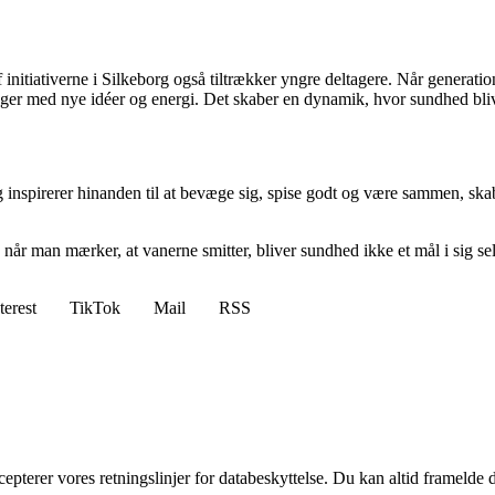
initiativerne i Silkeborg også tiltrækker yngre deltagere. Når generat
ager med nye idéer og energi. Det skaber en dynamik, hvor sundhed blive
g inspirerer hinanden til at bevæge sig, spise godt og være sammen, skab
år man mærker, at vanerne smitter, bliver sundhed ikke et mål i sig sel
terest
TikTok
Mail
RSS
cepterer vores retningslinjer for databeskyttelse. Du kan altid framelde