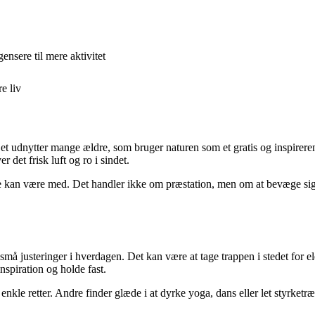
nsere til mere aktivitet
e liv
t. Det udnytter mange ældre, som bruger naturen som et gratis og inspir
 det frisk luft og ro i sindet.
 alle kan være med. Det handler ikke om præstation, men om at bevæge s
usteringer i hverdagen. Det kan være at tage trappen i stedet for elevat
nspiration og holde fast.
le retter. Andre finder glæde i at dyrke yoga, dans eller let styrketræ